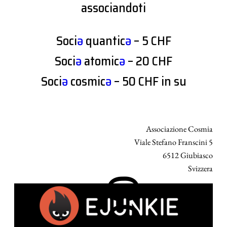
associandoti
Soci
ə
quantic
ə
– 5 CHF
Soci
ə
atomic
ə
– 20 CHF
Soci
ə
cosmic
ə
– 50 CHF in su
Associazione Cosmia
Viale Stefano Franscini 5
6512 Giubiasco
Svizzera